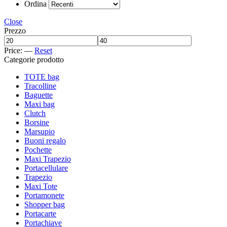
Ordina
Close
Prezzo
Price:
—
Reset
Categorie prodotto
TOTE bag
Tracolline
Baguette
Maxi bag
Clutch
Borsine
Marsupio
Buoni regalo
Pochette
Maxi Trapezio
Portacellulare
Trapezio
Maxi Tote
Portamonete
Shopper bag
Portacarte
Portachiave