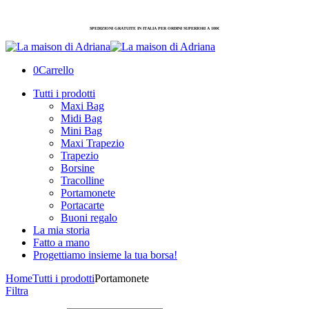
SPEDIZIONI GRATUITE IN ITALIA PER ORDINI SUPERIORI A 100€
0
Carrello
Tutti i prodotti
Maxi Bag
Midi Bag
Mini Bag
Maxi Trapezio
Trapezio
Borsine
Tracolline
Portamonete
Portacarte
Buoni regalo
La mia storia
Fatto a mano
Progettiamo insieme la tua borsa!
Home
Tutti i prodotti
Portamonete
Filtra