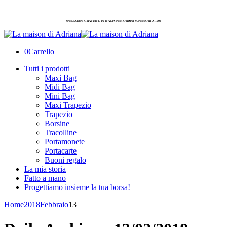
SPEDIZIONI GRATUITE IN ITALIA PER ORDINI SUPERIORI A 100€
0
Carrello
Tutti i prodotti
Maxi Bag
Midi Bag
Mini Bag
Maxi Trapezio
Trapezio
Borsine
Tracolline
Portamonete
Portacarte
Buoni regalo
La mia storia
Fatto a mano
Progettiamo insieme la tua borsa!
Home
2018
Febbraio
13