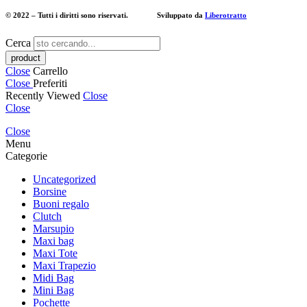
© 2022 – Tutti i diritti sono riservati. Sviluppato da
Liberotratto
Cerca
Close
Carrello
Close
Preferiti
Recently Viewed
Close
Close
Close
Menu
Categorie
Uncategorized
Borsine
Buoni regalo
Clutch
Marsupio
Maxi bag
Maxi Tote
Maxi Trapezio
Midi Bag
Mini Bag
Pochette