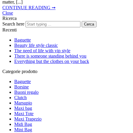
matter, [...]
CONTINUE READING ➞
Close
Ricerca
Search here
Cerca
Recenti
Baguette
Beauty life style classic
The need of life with vip style
There is someone standing behind you
Everything but the clothes on your back
Categorie prodotto
Baguette
Borsine
Buoni regalo
Clutch
Marsupio
Maxi bag
Maxi Tote
Maxi Trapezio
Midi Bag
Mini Bag