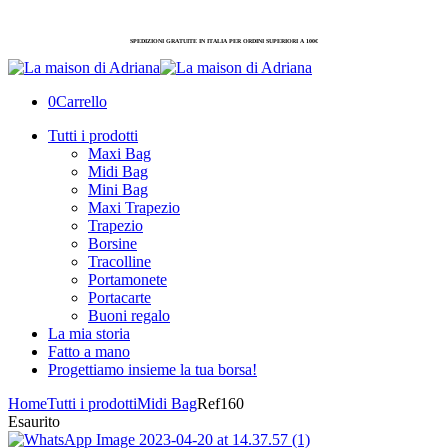
SPEDIZIONI GRATUITE IN ITALIA PER ORDINI SUPERIORI A 100€
0
Carrello
Tutti i prodotti
Maxi Bag
Midi Bag
Mini Bag
Maxi Trapezio
Trapezio
Borsine
Tracolline
Portamonete
Portacarte
Buoni regalo
La mia storia
Fatto a mano
Progettiamo insieme la tua borsa!
Home
Tutti i prodotti
Midi Bag
Ref160
Esaurito