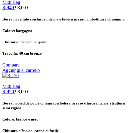
Midi Bag
Ref49
98,00
€
Borsa in velluto con tasca interna e fodera in raso, imbottitura di piumino.
Colore: b
orgogna
Chiusura
clic clac
: a
rgento
Tracolla:
40 cm bronzo
Compare
Aggiungi al carrello
Midi Bag
Ref50
98,00
€
Borsa in pied de poule di lana con fodera in raso e tasca interna, struttura
semi rigida.
Colore: b
ianco e nero
Chiusura
clic clac
: c
anna di fucile