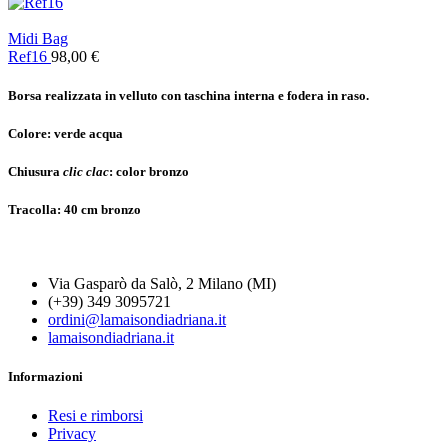
Midi Bag
Ref16
98,00
€
Borsa realizzata in velluto con taschina interna e fodera in raso.
Colore:
verde acqua
Chiusura
clic clac
:
color bronzo
Tracolla:
40 cm bronzo
Via Gasparò da Salò, 2 Milano (MI)
(+39) 349 3095721
ordini@lamaisondiadriana.it
lamaisondiadriana.it
Informazioni
Resi e rimborsi
Privacy