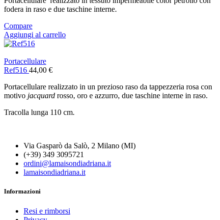
Portacellulare realizzato in tessuto impermeabile color petrolio con
fodera in raso e due taschine interne.
Compare
Aggiungi al carrello
Portacellulare
Ref516
44,00
€
Portacellulare realizzato in un prezioso raso da tappezzeria rosa con
motivo
jacquard
rosso, oro e azzurro, due taschine interne in raso.
Tracolla lunga 110 cm.
Via Gasparò da Salò, 2 Milano (MI)
(+39) 349 3095721
ordini@lamaisondiadriana.it
lamaisondiadriana.it
Informazioni
Resi e rimborsi
Privacy