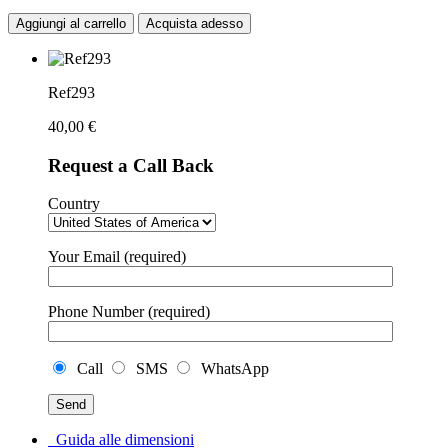
Aggiungi al carrello
Acquista adesso
Ref293
40,00
€
Request a Call Back
Country
Your Email (required)
Phone Number (required)
Call
SMS
WhatsApp
Guida alle dimensioni