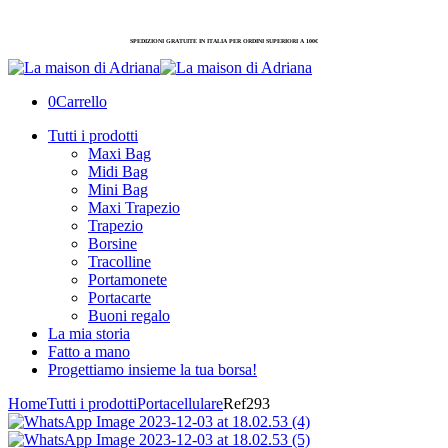
SPEDIZIONI GRATUITE IN ITALIA PER ORDINI SUPERIORI A 100€
0
Carrello
Tutti i prodotti
Maxi Bag
Midi Bag
Mini Bag
Maxi Trapezio
Trapezio
Borsine
Tracolline
Portamonete
Portacarte
Buoni regalo
La mia storia
Fatto a mano
Progettiamo insieme la tua borsa!
Home
Tutti i prodotti
Portacellulare
Ref293