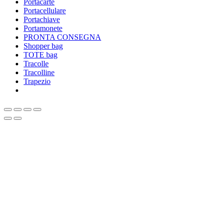
Portacarte
Portacellulare
Portachiave
Portamonete
PRONTA CONSEGNA
Shopper bag
TOTE bag
Tracolle
Tracolline
Trapezio