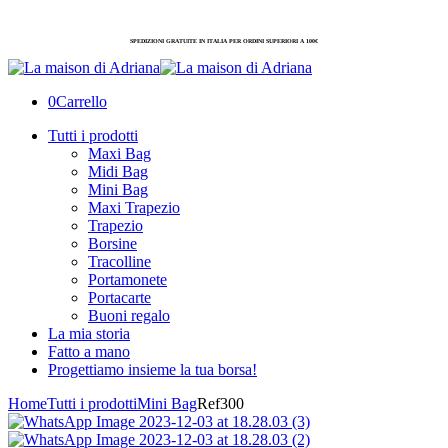
SPEDIZIONI GRATUITE IN ITALIA PER ORDINI SUPERIORI A 100€
0
Carrello
Tutti i prodotti
Maxi Bag
Midi Bag
Mini Bag
Maxi Trapezio
Trapezio
Borsine
Tracolline
Portamonete
Portacarte
Buoni regalo
La mia storia
Fatto a mano
Progettiamo insieme la tua borsa!
Home
Tutti i prodotti
Mini Bag
Ref300