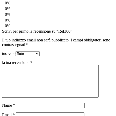
0%
0%
0%
0%
0%
Scrivi per primo la recensione su “Ref300”
Il tuo indirizzo email non sarà pubblicato.
I campi obbligatori sono
contrassegnati
*
tuo voto
la tua recensione
*
Name
*
Email
*