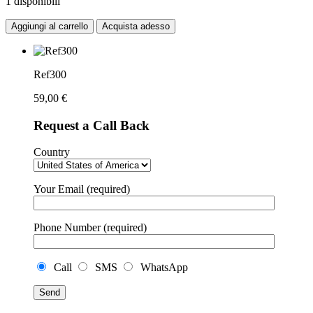
1 disponibili
Aggiungi al carrello
Acquista adesso
Ref300
59,00
€
Request a Call Back
Country
Your Email (required)
Phone Number (required)
Call
SMS
WhatsApp