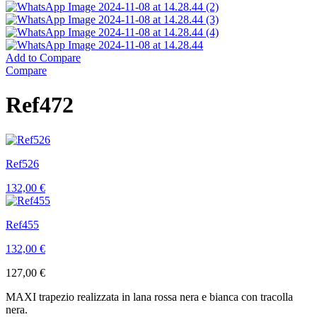
Add to Compare
Compare
Ref472
Ref526
132,00
€
Ref455
132,00
€
127,00
€
MAXI trapezio realizzata in lana rossa nera e bianca con tracolla
nera.