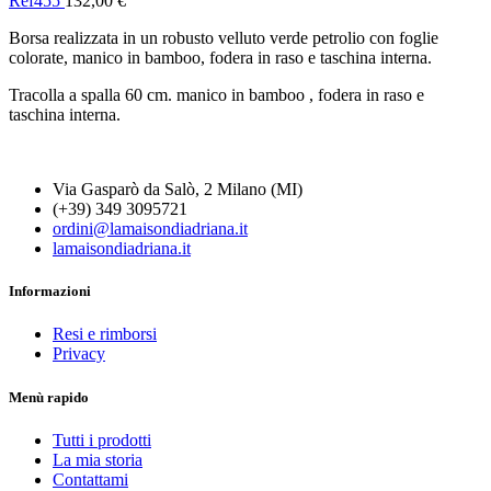
Ref455
132,00
€
Borsa realizzata in un robusto velluto verde petrolio con foglie
colorate, manico in bamboo, fodera in raso e taschina interna.
Tracolla a spalla 60 cm. manico in bamboo , fodera in raso e
taschina interna.
Via Gasparò da Salò, 2 Milano (MI)
(+39) 349 3095721
ordini@lamaisondiadriana.it
lamaisondiadriana.it
Informazioni
Resi e rimborsi
Privacy
Menù rapido
Tutti i prodotti
La mia storia
Contattami