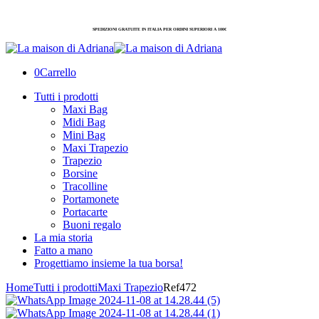
SPEDIZIONI GRATUITE IN ITALIA PER ORDINI SUPERIORI A 100€
0
Carrello
Tutti i prodotti
Maxi Bag
Midi Bag
Mini Bag
Maxi Trapezio
Trapezio
Borsine
Tracolline
Portamonete
Portacarte
Buoni regalo
La mia storia
Fatto a mano
Progettiamo insieme la tua borsa!
Home
Tutti i prodotti
Maxi Trapezio
Ref472