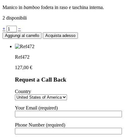
Manico in
bamboo
fodera in raso e taschina interna.
2 disponibili
Quantità
+
−
Aggiungi al carrello
Acquista adesso
Ref472
127,00
€
Request a Call Back
Country
Your Email (required)
Phone Number (required)