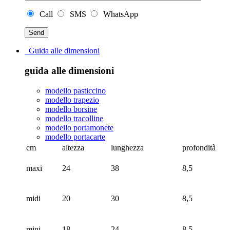
Call
SMS
WhatsApp
Guida alle dimensioni
guida alle dimensioni
modello pasticcino
modello trapezio
modello borsine
modello tracolline
modello portamonete
modello portacarte
cm
altezza
lunghezza
profondità
maxi
24
38
8,5
midi
20
30
8,5
mini
18
24
8,5