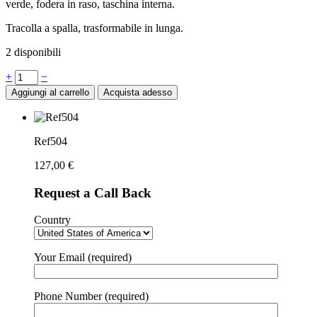
verde, fodera in raso, taschina interna.
Tracolla a spalla, trasformabile in lunga.
2 disponibili
Quantità
+
−
Aggiungi al carrello
Acquista adesso
Ref504
127,00
€
Request a Call Back
Country
Your Email (required)
Phone Number (required)