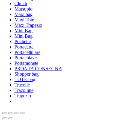
Clutch
Marsupio
Maxi bag
Maxi Tote
Maxi Trapezio
Midi Bag
Mini Bag
Pochette
Portacarte
Portacellulare
Portachiave
Portamonete
PRONTA CONSEGNA
Shopper bag
TOTE bag
Tracolle
Tracolline
Trapezio