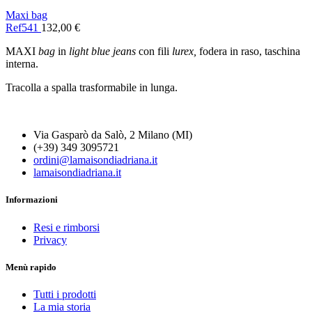
Maxi bag
Ref541
132,00
€
MAXI
bag
in
light blue jeans
con fili
lurex,
fodera in raso, taschina
interna.
Tracolla a spalla trasformabile in lunga.
Via Gasparò da Salò, 2 Milano (MI)
(+39) 349 3095721
ordini@lamaisondiadriana.it
lamaisondiadriana.it
Informazioni
Resi e rimborsi
Privacy
Menù rapido
Tutti i prodotti
La mia storia