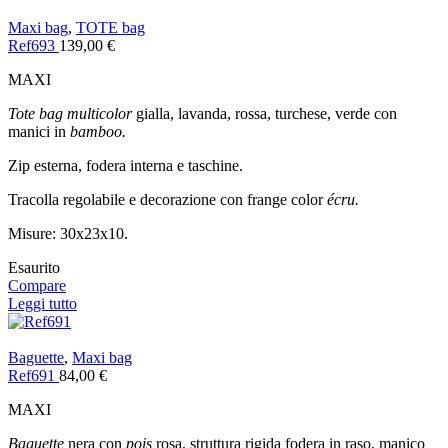
Maxi bag
,
TOTE bag
Ref693
139,00
€
MAXI
Tote bag multicolor
gialla, lavanda, rossa, turchese, verde con
manici in
bamboo.
Zip esterna, fodera interna e taschine.
Tracolla regolabile e decorazione con frange color
écru.
Misure: 30x23x10.
Esaurito
Compare
Leggi tutto
Baguette
,
Maxi bag
Ref691
84,00
€
MAXI
Baguette
nera con
pois
rosa, struttura rigida fodera in raso, manico