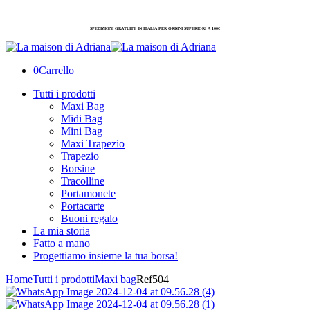
SPEDIZIONI GRATUITE IN ITALIA PER ORDINI SUPERIORI A 100€
0
Carrello
Tutti i prodotti
Maxi Bag
Midi Bag
Mini Bag
Maxi Trapezio
Trapezio
Borsine
Tracolline
Portamonete
Portacarte
Buoni regalo
La mia storia
Fatto a mano
Progettiamo insieme la tua borsa!
Home
Tutti i prodotti
Maxi bag
Ref504