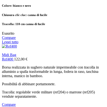
Colore: b
ianco e nero
Chiusura
clic clac
: c
anna di fucile
Tracolla:
110 cm canna di fucile
Esaurito
Compare
Leggi tutto
Midi Bag
Ref400
122,00
€
Borsa realizzata in sughero naturale impermeabile con tracolla in
alluminio a spalla trasformabile in lunga, fodera in raso, taschina
interna, manico in bamboo.
Possibilità di abbinare portamonete.
Tracolla: regolabile verde militare (ref204) o marrone (ref205)
vendute separatamente.
Compare