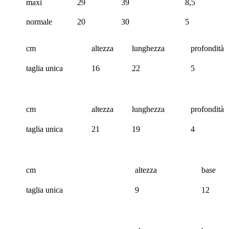
maxi
29
39
8,5
normale
20
30
5
cm
altezza
lunghezza
profondità
taglia unica
16
22
5
cm
altezza
lunghezza
profondità
taglia unica
21
19
4
cm
altezza
base
taglia unica
9
12