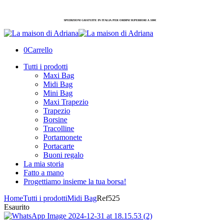
SPEDIZIONI GRATUITE IN ITALIA PER ORDINI SUPERIORI A 100€
0
Carrello
Tutti i prodotti
Maxi Bag
Midi Bag
Mini Bag
Maxi Trapezio
Trapezio
Borsine
Tracolline
Portamonete
Portacarte
Buoni regalo
La mia storia
Fatto a mano
Progettiamo insieme la tua borsa!
Home
Tutti i prodotti
Midi Bag
Ref525
Esaurito