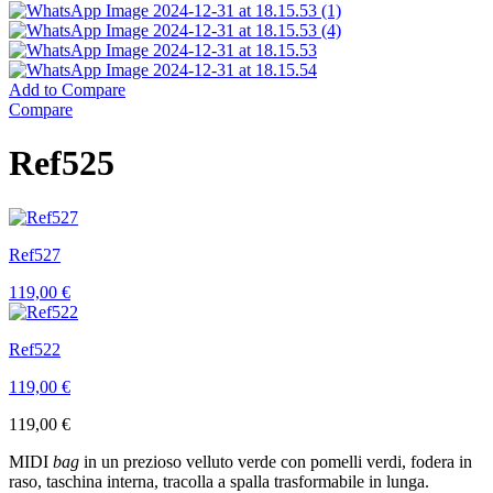
Add to Compare
Compare
Ref525
Ref527
119,00
€
Ref522
119,00
€
119,00
€
MIDI
bag
in un prezioso velluto verde con pomelli verdi, fodera in
raso, taschina interna, tracolla a spalla trasformabile in lunga.