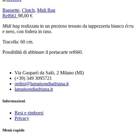
Baguette
,
Clutch
,
Midi Bag
Ref661
98,00
€
Midi bag
realizzata in un prezioso tessuto da tappezzeria bianco
écru
e nero, con fodera in raso.
Tracolla: 60 cm.
Possibilità di abbinare il portacarte ref660.
Via Gasparò da Salò, 2 Milano (MI)
(+39) 349 3095721
ordini@lamaisondiadriana.it
lamaisondiadriana.it
Informazioni
Resi e rimborsi
Privacy
Menù rapido