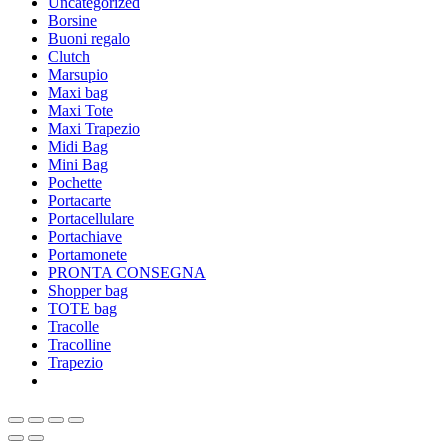
Uncategorized
Borsine
Buoni regalo
Clutch
Marsupio
Maxi bag
Maxi Tote
Maxi Trapezio
Midi Bag
Mini Bag
Pochette
Portacarte
Portacellulare
Portachiave
Portamonete
PRONTA CONSEGNA
Shopper bag
TOTE bag
Tracolle
Tracolline
Trapezio