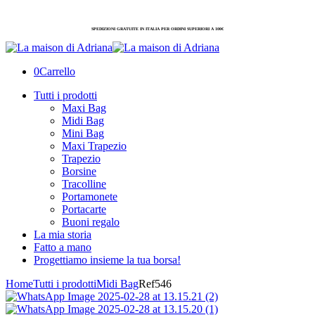
SPEDIZIONI GRATUITE IN ITALIA PER ORDINI SUPERIORI A 100€
0
Carrello
Tutti i prodotti
Maxi Bag
Midi Bag
Mini Bag
Maxi Trapezio
Trapezio
Borsine
Tracolline
Portamonete
Portacarte
Buoni regalo
La mia storia
Fatto a mano
Progettiamo insieme la tua borsa!
Home
Tutti i prodotti
Midi Bag
Ref546