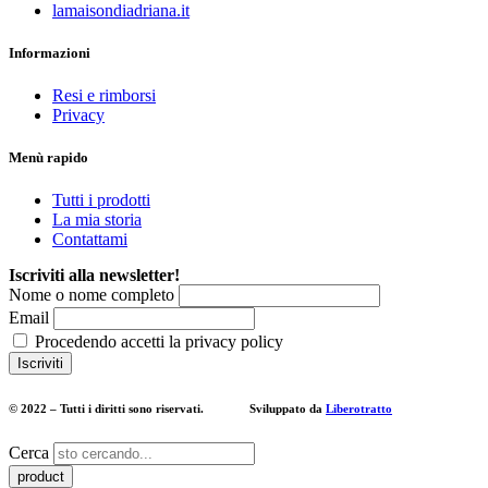
lamaisondiadriana.it
Informazioni
Resi e rimborsi
Privacy
Menù rapido
Tutti i prodotti
La mia storia
Contattami
Iscriviti alla newsletter!
Nome o nome completo
Email
Procedendo accetti la privacy policy
© 2022 – Tutti i diritti sono riservati. Sviluppato da
Liberotratto
Cerca