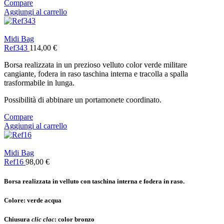
Compare
Aggiungi al carrello
Midi Bag
Ref343
114,00
€
Borsa realizzata in un prezioso velluto color verde militare
cangiante, fodera in raso taschina interna e tracolla a spalla
trasformabile in lunga.
Possibilità di abbinare un portamonete coordinato.
Compare
Aggiungi al carrello
Midi Bag
Ref16
98,00
€
Borsa realizzata in velluto con taschina interna e fodera in raso.
Colore:
verde acqua
Chiusura
clic clac
:
color bronzo