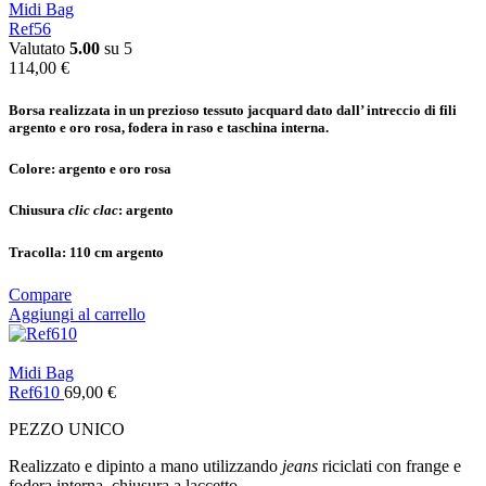
Midi Bag
Ref56
Valutato
5.00
su 5
114,00
€
Borsa realizzata in un prezioso tessuto jacquard dato dall’ intreccio di fili
argento e oro rosa, fodera in raso e taschina interna.
Colore: a
rgento e oro rosa
Chiusura
clic clac
: a
rgento
Tracolla:
110 cm argento
Compare
Aggiungi al carrello
Midi Bag
Ref610
69,00
€
PEZZO UNICO
Realizzato e dipinto a mano utilizzando
jeans
riciclati con frange e
fodera interna, chiusura a laccetto.