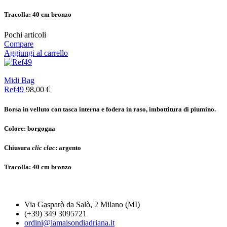
Tracolla:
40 cm bronzo
Pochi articoli
Compare
Aggiungi al carrello
Midi Bag
Ref49
98,00
€
Borsa in velluto con tasca interna e fodera in raso, imbottitura di piumino.
Colore: b
orgogna
Chiusura
clic clac
: a
rgento
Tracolla:
40 cm bronzo
Via Gasparò da Salò, 2 Milano (MI)
(+39) 349 3095721
ordini@lamaisondiadriana.it