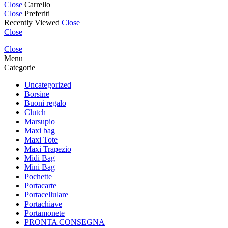
Close
Carrello
Close
Preferiti
Recently Viewed
Close
Close
Close
Menu
Categorie
Uncategorized
Borsine
Buoni regalo
Clutch
Marsupio
Maxi bag
Maxi Tote
Maxi Trapezio
Midi Bag
Mini Bag
Pochette
Portacarte
Portacellulare
Portachiave
Portamonete
PRONTA CONSEGNA