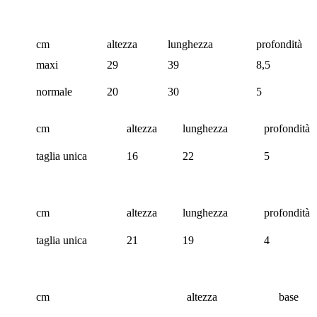
cm
altezza
lunghezza
profondità
maxi
29
39
8,5
normale
20
30
5
cm
altezza
lunghezza
profondità
taglia unica
16
22
5
cm
altezza
lunghezza
profondità
taglia unica
21
19
4
cm
altezza
base