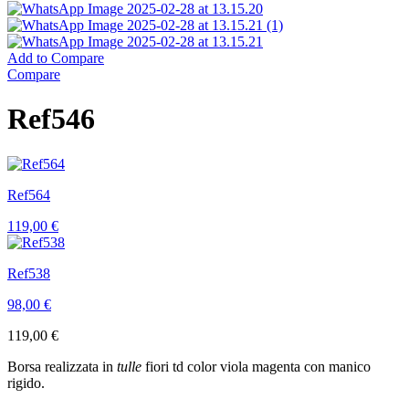
Add to Compare
Compare
Ref546
Ref564
119,00
€
Ref538
98,00
€
119,00
€
Borsa realizzata in
tulle
fiori td color viola magenta con manico
rigido.