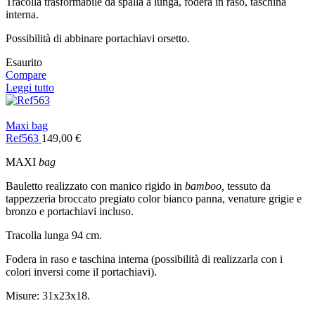
Tracolla trasformabile da spalla a lunga, fodera in raso, taschina
interna.
Possibilità di abbinare portachiavi orsetto.
Esaurito
Compare
Leggi tutto
Maxi bag
Ref563
149,00
€
MAXI
bag
Bauletto realizzato con manico rigido in
bamboo,
tessuto da
tappezzeria broccato pregiato color bianco panna, venature grigie e
bronzo e portachiavi incluso.
Tracolla lunga 94 cm.
Fodera in raso e taschina interna (possibilità di realizzarla con i
colori inversi come il portachiavi).
Misure: 31x23x18.