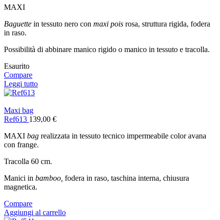
MAXI
Baguette
in tessuto nero con
maxi pois
rosa, struttura rigida, fodera
in raso.
Possibilità di abbinare manico rigido o manico in tessuto e tracolla.
Esaurito
Compare
Leggi tutto
Maxi bag
Ref613
139,00
€
MAXI
bag
realizzata in tessuto tecnico impermeabile color avana
con frange.
Tracolla 60 cm.
Manici in
bamboo,
fodera in raso, taschina interna, chiusura
magnetica.
Compare
Aggiungi al carrello