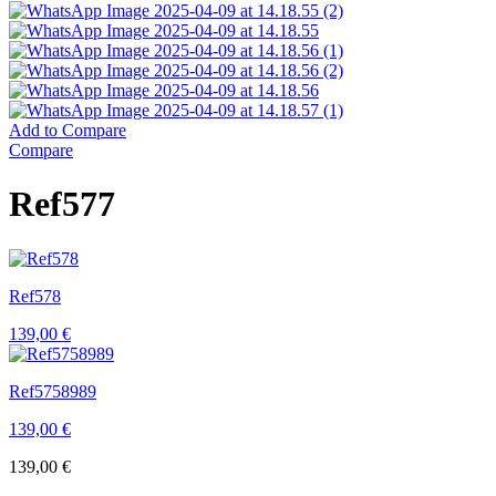
Add to Compare
Compare
Ref577
Ref578
139,00
€
Ref5758989
139,00
€
139,00
€