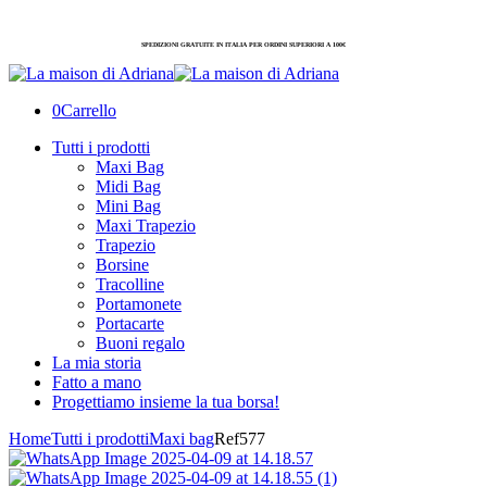
SPEDIZIONI GRATUITE IN ITALIA PER ORDINI SUPERIORI A 100€
0
Carrello
Tutti i prodotti
Maxi Bag
Midi Bag
Mini Bag
Maxi Trapezio
Trapezio
Borsine
Tracolline
Portamonete
Portacarte
Buoni regalo
La mia storia
Fatto a mano
Progettiamo insieme la tua borsa!
Home
Tutti i prodotti
Maxi bag
Ref577