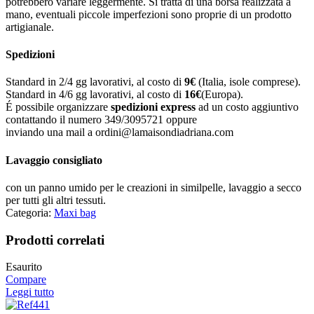
potrebbero variare leggermente. Si tratta di una borsa realizzata a
mano, eventuali piccole imperfezioni sono proprie di un prodotto
artigianale.
Spedizioni
Standard in 2/4 gg lavorativi, al costo di
9
€
(Italia, isole comprese).
Standard in 4/6 gg lavorativi, al costo di
16
€
(Europa).
É possibile organizzare
spedizioni express
ad un costo aggiuntivo
contattando il numero 349/3095721 oppure
inviando una mail a ordini@lamaisondiadriana.com
Lavaggio consigliato
con un panno umido per le creazioni in similpelle, lavaggio a secco
per tutti gli altri tessuti.
Categoria:
Maxi bag
Prodotti correlati
Esaurito
Compare
Leggi tutto