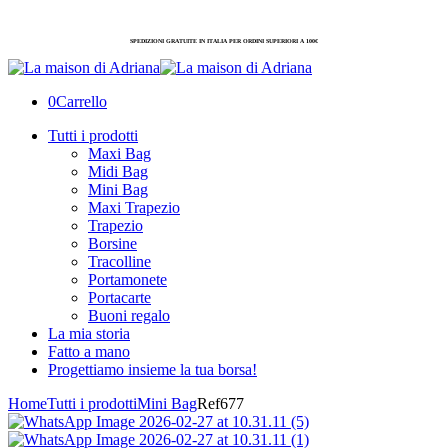
SPEDIZIONI GRATUITE IN ITALIA PER ORDINI SUPERIORI A 100€
0
Carrello
Tutti i prodotti
Maxi Bag
Midi Bag
Mini Bag
Maxi Trapezio
Trapezio
Borsine
Tracolline
Portamonete
Portacarte
Buoni regalo
La mia storia
Fatto a mano
Progettiamo insieme la tua borsa!
Home
Tutti i prodotti
Mini Bag
Ref677