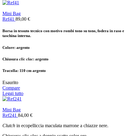
Mini Bag
Ref41
89,00
€
Borsa in tessuto tecnico con motivo rombi tono su tono, fodera in raso e
taschina interna.
Colore: a
rgento
Chiusura
clic clac
:
argento
Tracolla:
110 cm argento
Esaurito
Compare
Leggi tutto
Mini Bag
Ref241
84,00
€
Clutch
in ecopelliccia maculata marrone a chiazze nere.
Chiusura:
clic clac
a doppio scatto color oro.