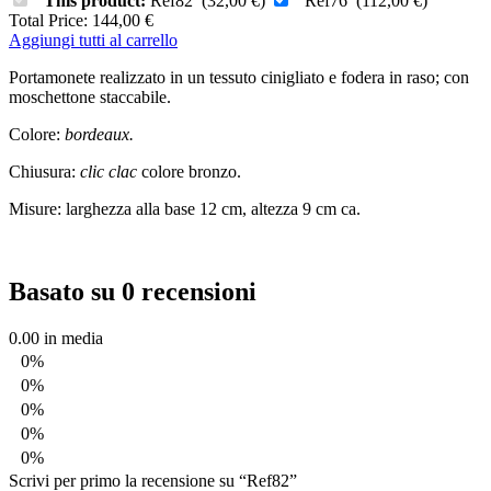
This product:
Ref82
(
32,00
€
)
Ref76
(
112,00
€
)
Total Price:
144,00
€
Aggiungi tutti al carrello
Portamonete realizzato in un tessuto cinigliato e fodera in raso; con
moschettone staccabile.
Colore:
bordeaux.
Chiusura:
clic clac
colore bronzo.
Misure: larghezza alla base 12 cm, altezza 9 cm ca.
Basato su 0 recensioni
0.00
in media
0%
0%
0%
0%
0%
Scrivi per primo la recensione su “Ref82”