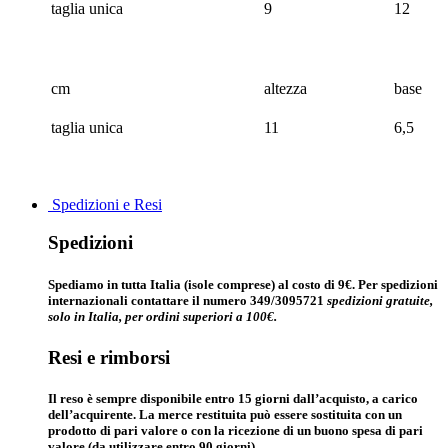
taglia unica
9
12
cm
altezza
base
taglia unica
11
6,5
Spedizioni e Resi
Spedizioni
Spediamo in tutta Italia (isole comprese) al costo di 9€. Per spedizioni
internazionali contattare il numero 349/3095721
spedizioni gratuite,
solo in Italia, per ordini superiori a 100€.
Resi e rimborsi
Il reso è sempre disponibile entro 15 giorni dall’acquisto, a carico
dell’acquirente. La merce restituita può essere sostituita con un
prodotto di pari valore o con la ricezione di un buono spesa di pari
valore (da utilizzare entro 90 giorni).