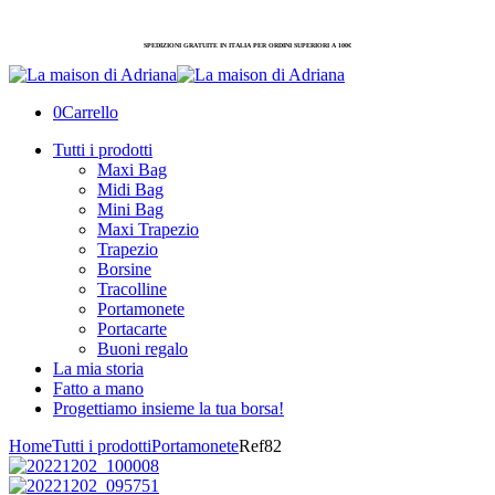
SPEDIZIONI GRATUITE IN ITALIA PER ORDINI SUPERIORI A 100€
0
Carrello
Tutti i prodotti
Maxi Bag
Midi Bag
Mini Bag
Maxi Trapezio
Trapezio
Borsine
Tracolline
Portamonete
Portacarte
Buoni regalo
La mia storia
Fatto a mano
Progettiamo insieme la tua borsa!
Home
Tutti i prodotti
Portamonete
Ref82