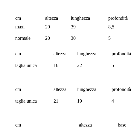
cm
altezza
lunghezza
profondità
maxi
29
39
8,5
normale
20
30
5
cm
altezza
lunghezza
profondità
taglia unica
16
22
5
cm
altezza
lunghezza
profondità
taglia unica
21
19
4
cm
altezza
base