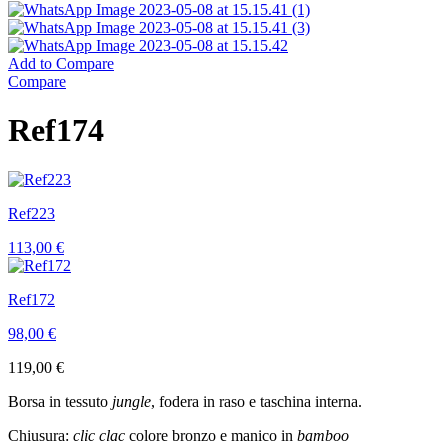
Add to Compare
Compare
Ref174
Ref223
113,00
€
Ref172
98,00
€
119,00
€
Borsa in tessuto
jungle
, fodera in raso e taschina interna.
Chiusura:
clic clac
colore bronzo e manico in
bamboo