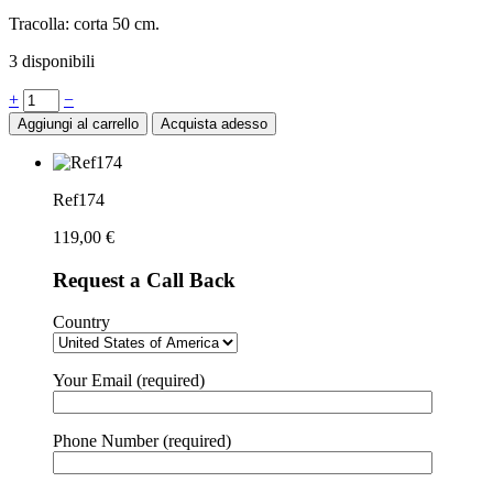
Tracolla: corta 50 cm.
3 disponibili
Quantità
+
−
Aggiungi al carrello
Acquista adesso
Ref174
119,00
€
Request a Call Back
Country
Your Email (required)
Phone Number (required)