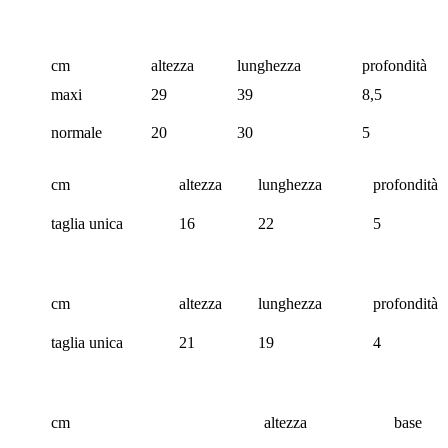
cm
altezza
lunghezza
profondità
maxi
29
39
8,5
normale
20
30
5
cm
altezza
lunghezza
profondità
taglia unica
16
22
5
cm
altezza
lunghezza
profondità
taglia unica
21
19
4
cm
altezza
base