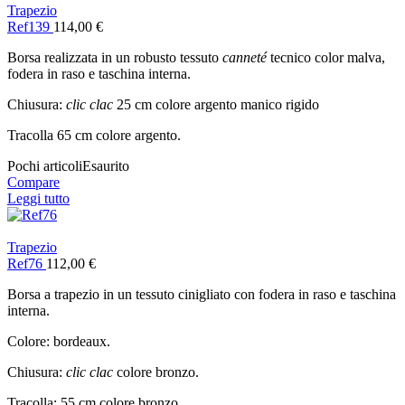
Trapezio
Ref139
114,00
€
Borsa realizzata in un robusto tessuto
canneté
tecnico color malva,
fodera in raso e taschina interna.
Chiusura:
clic clac
25 cm colore argento manico rigido
Tracolla 65 cm colore argento.
Pochi articoli
Esaurito
Compare
Leggi tutto
Trapezio
Ref76
112,00
€
Borsa a trapezio in un tessuto cinigliato con fodera in raso e taschina
interna.
Colore: bordeaux.
Chiusura:
clic clac
colore bronzo.
Tracolla: 55 cm colore bronzo.