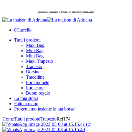
SPEDIZIONI GRATUITE IN ITALIA PER ORDINI SUPERIORI A 100€
0
Carrello
Tutti i prodotti
Maxi Bag
Midi Bag
Mini Bag
Maxi Trapezio
Trapezio
Borsine
Tracolline
Portamonete
Portacarte
Buoni regalo
La mia storia
Fatto a mano
Progettiamo insieme la tua borsa!
Home
Tutti i prodotti
Trapezio
Ref174