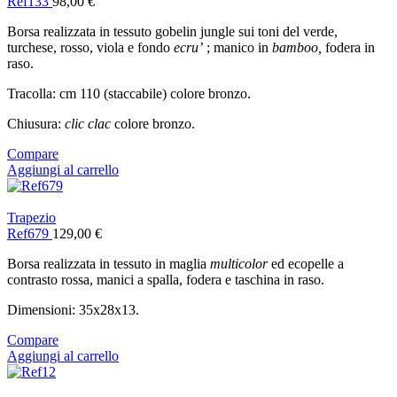
Ref133
98,00
€
Borsa realizzata in tessuto gobelin jungle sui toni del verde,
turchese, rosso, viola e fondo
ecru’
; manico in
bamboo,
fodera in
raso.
Tracolla: cm 110 (staccabile) colore bronzo.
Chiusura:
clic clac
colore bronzo.
Compare
Aggiungi al carrello
Trapezio
Ref679
129,00
€
Borsa realizzata in tessuto in maglia
multicolor
ed ecopelle a
contrasto rossa, manici a spalla, fodera e taschina in raso.
Dimensioni: 35x28x13.
Compare
Aggiungi al carrello