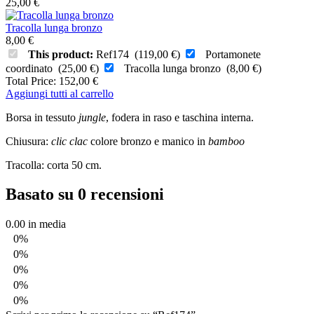
25,00
€
Tracolla lunga bronzo
8,00
€
This product:
Ref174
(
119,00
€
)
Portamonete
coordinato
(
25,00
€
)
Tracolla lunga bronzo
(
8,00
€
)
Total Price:
152,00
€
Aggiungi tutti al carrello
Borsa in tessuto
jungle
, fodera in raso e taschina interna.
Chiusura:
clic clac
colore bronzo e manico in
bamboo
Tracolla: corta 50 cm.
Basato su 0 recensioni
0.00
in media
0%
0%
0%
0%
0%