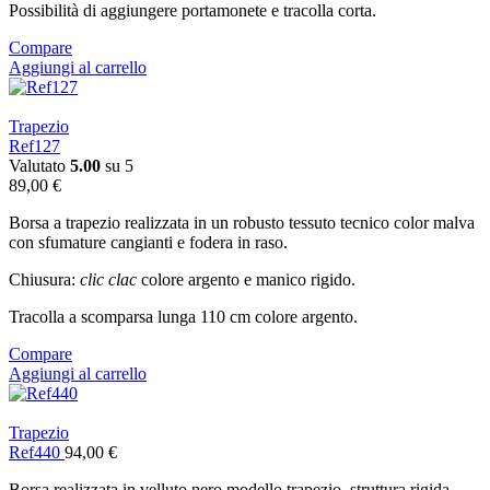
Possibilità di aggiungere portamonete e tracolla corta.
Compare
Aggiungi al carrello
Trapezio
Ref127
Valutato
5.00
su 5
89,00
€
Borsa a trapezio realizzata in un robusto tessuto tecnico color malva
con sfumature cangianti e fodera in raso.
Chiusura:
clic clac
colore argento e manico rigido.
Tracolla a scomparsa lunga 110 cm colore argento.
Compare
Aggiungi al carrello
Trapezio
Ref440
94,00
€
Borsa realizzata in velluto nero modello trapezio, struttura rigida