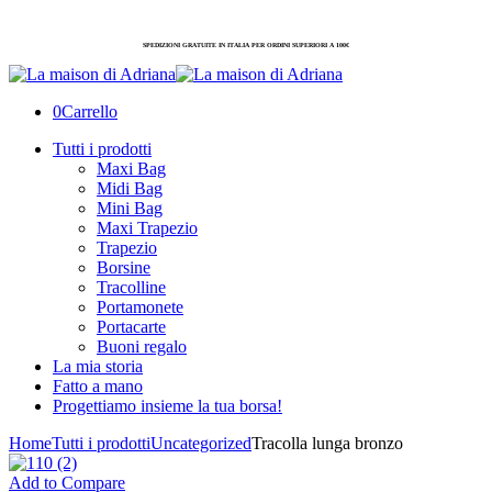
SPEDIZIONI GRATUITE IN ITALIA PER ORDINI SUPERIORI A 100€
0
Carrello
Tutti i prodotti
Maxi Bag
Midi Bag
Mini Bag
Maxi Trapezio
Trapezio
Borsine
Tracolline
Portamonete
Portacarte
Buoni regalo
La mia storia
Fatto a mano
Progettiamo insieme la tua borsa!
Home
Tutti i prodotti
Uncategorized
Tracolla lunga bronzo
Add to Compare