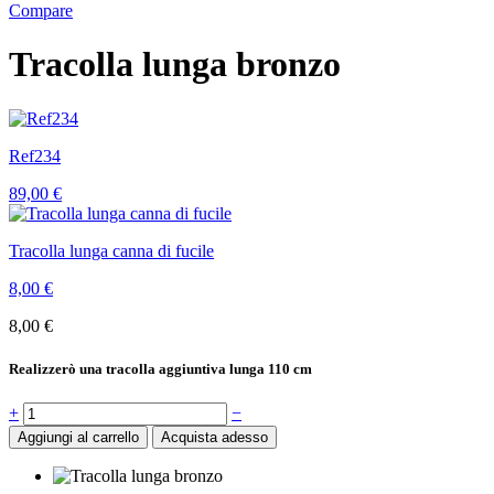
Compare
Tracolla lunga bronzo
Ref234
89,00
€
Tracolla lunga canna di fucile
8,00
€
8,00
€
Realizzerò una tracolla aggiuntiva lunga 110 cm
Quantità
+
−
Aggiungi al carrello
Acquista adesso