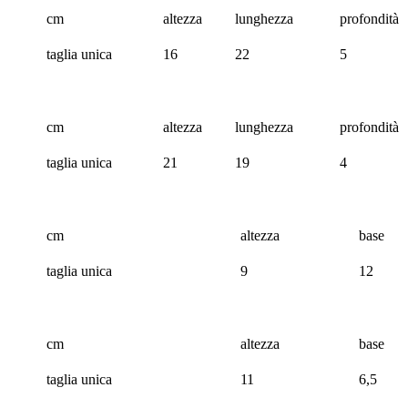
cm
altezza
lunghezza
profondità
taglia unica
16
22
5
cm
altezza
lunghezza
profondità
taglia unica
21
19
4
cm
altezza
base
taglia unica
9
12
cm
altezza
base
taglia unica
11
6,5