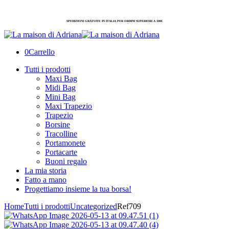
SPEDIZIONI GRATUITE IN ITALIA PER ORDINI SUPERIORI A 100€
0
Carrello
Tutti i prodotti
Maxi Bag
Midi Bag
Mini Bag
Maxi Trapezio
Trapezio
Borsine
Tracolline
Portamonete
Portacarte
Buoni regalo
La mia storia
Fatto a mano
Progettiamo insieme la tua borsa!
Home
Tutti i prodotti
Uncategorized
Ref709