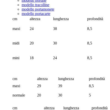
modello borsine
modello tracolline
modello portamonete
modello portacarte
cm
altezza
lunghezza
profondità
maxi
24
38
8,5
midi
20
30
8,5
mini
18
24
8,5
cm
altezza
lunghezza
profondità
maxi
29
39
8,5
normale
20
30
5
cm
altezza
lunghezza
profondità