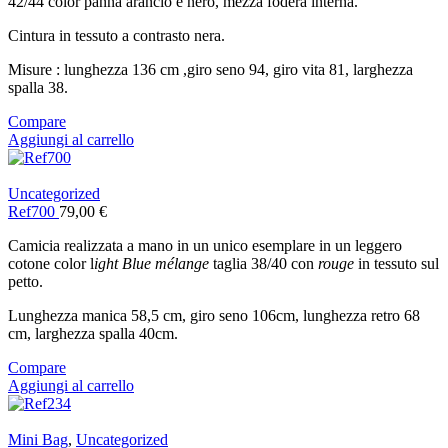
42/44 color panna arancio e nero, mezza fodera interna.
Cintura in tessuto a contrasto nera.
Misure : lunghezza 136 cm ,giro seno 94, giro vita 81, larghezza
spalla 38.
Compare
Aggiungi al carrello
Uncategorized
Ref700
79,00
€
Camicia realizzata a mano in un unico esemplare in un leggero
cotone color l
ight Blue mélange
taglia 38/40 con
rouge
in tessuto sul
petto.
Lunghezza manica 58,5 cm, giro seno 106cm, lunghezza retro 68
cm, larghezza spalla 40cm.
Compare
Aggiungi al carrello
Mini Bag
,
Uncategorized