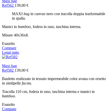
Maxi bag
Ref562
139,00
€
MAXI
bag
in
canvas
nero con tracolla doppia trasformabile
in spalla.
Manici in
bamboo,
fodera in raso, taschina interna.
Misure 40x36x8.
Esaurito
Compare
Leggi tutto
Maxi bag
Ref582
139,00
€
Bauletto realizzato in tessuto impermeabile color avana con orsetto
in similpelle
fucsia.
Tracolla 110 cm, fodera in raso, taschina interna e manici in
bamboo.
Esaurito
Compare