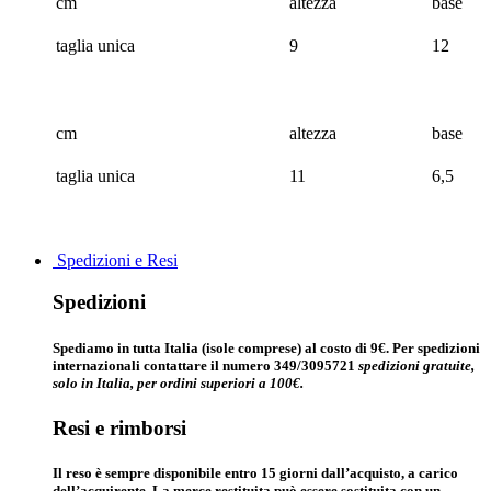
cm
altezza
base
taglia unica
9
12
cm
altezza
base
taglia unica
11
6,5
Spedizioni e Resi
Spedizioni
Spediamo in tutta Italia (isole comprese) al costo di 9€. Per spedizioni
internazionali contattare il numero 349/3095721
spedizioni gratuite,
solo in Italia, per ordini superiori a 100€.
Resi e rimborsi
Il reso è sempre disponibile entro 15 giorni dall’acquisto, a carico
dell’acquirente. La merce restituita può essere sostituita con un