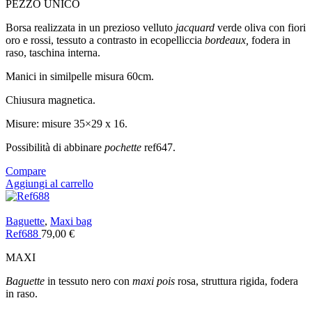
PEZZO UNICO
Borsa realizzata in un prezioso velluto
jacquard
verde oliva con fiori
oro e rossi, tessuto a contrasto in ecopelliccia
bordeaux,
fodera in
raso, taschina interna.
Manici in similpelle misura 60cm.
Chiusura magnetica.
Misure: misure 35×29 x 16.
Possibilità di abbinare
pochette
ref647.
Compare
Aggiungi al carrello
Baguette
,
Maxi bag
Ref688
79,00
€
MAXI
Baguette
in tessuto nero con
maxi pois
rosa, struttura rigida, fodera
in raso.