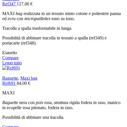
Ref347
127,00
€
MAXI
bag
realizzata in un tessuto misto cotone e poliestere panna
ed
ecru
con
micropaillettes
tono su tono.
Tracolla a spalla trasformabile in lunga.
Possibilità di abbinare tracolla in tessuto a spalla (ref349) e
portacarte (ref348).
Esaurito
Compare
Leggi tutto
Baguette
,
Maxi bag
Ref691
84,00
€
MAXI
Baguette
nera con
pois
rosa, struttura rigida fodera in raso, manico
in ecopelle rosa pitonato, fodera in raso.
Possibilità di abbinare una tracolla.
Compare