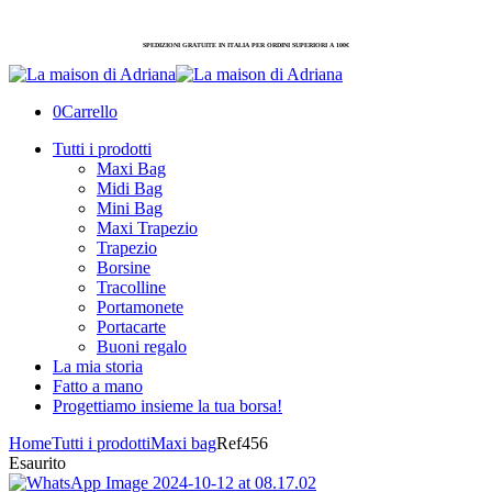
SPEDIZIONI GRATUITE IN ITALIA PER ORDINI SUPERIORI A 100€
0
Carrello
Tutti i prodotti
Maxi Bag
Midi Bag
Mini Bag
Maxi Trapezio
Trapezio
Borsine
Tracolline
Portamonete
Portacarte
Buoni regalo
La mia storia
Fatto a mano
Progettiamo insieme la tua borsa!
Home
Tutti i prodotti
Maxi bag
Ref456
Esaurito