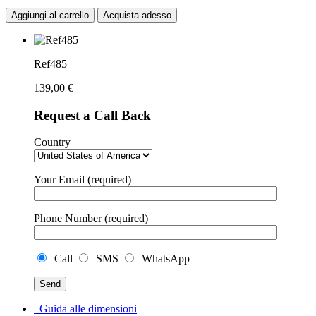
Aggiungi al carrello
Acquista adesso
Ref485
139,00
€
Request a Call Back
Country
Your Email (required)
Phone Number (required)
Call
SMS
WhatsApp
Guida alle dimensioni