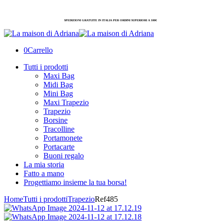
SPEDIZIONI GRATUITE IN ITALIA PER ORDINI SUPERIORI A 100€
0
Carrello
Tutti i prodotti
Maxi Bag
Midi Bag
Mini Bag
Maxi Trapezio
Trapezio
Borsine
Tracolline
Portamonete
Portacarte
Buoni regalo
La mia storia
Fatto a mano
Progettiamo insieme la tua borsa!
Home
Tutti i prodotti
Trapezio
Ref485