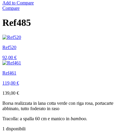
Add to Compare
Compare
Ref485
Ref520
92,00
€
Ref461
119,00
€
139,00
€
Borsa realizzata in lana cotta verde con riga rosa, portacarte
abbinato, tutto foderato in raso
Tracolla: a spalla 60 cm e manico in
bamboo.
1 disponibili