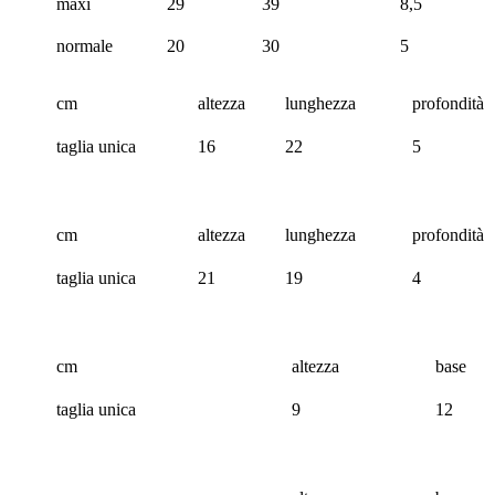
maxi
29
39
8,5
normale
20
30
5
cm
altezza
lunghezza
profondità
taglia unica
16
22
5
cm
altezza
lunghezza
profondità
taglia unica
21
19
4
cm
altezza
base
taglia unica
9
12