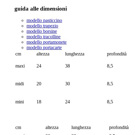
guida alle dimensioni
modello pasticcino
modello trapezio
modello borsine
modello tracolline
modello portamonete
modello portacarte
cm
altezza
lunghezza
profondità
maxi
24
38
8,5
midi
20
30
8,5
mini
18
24
8,5
cm
altezza
lunghezza
profondità