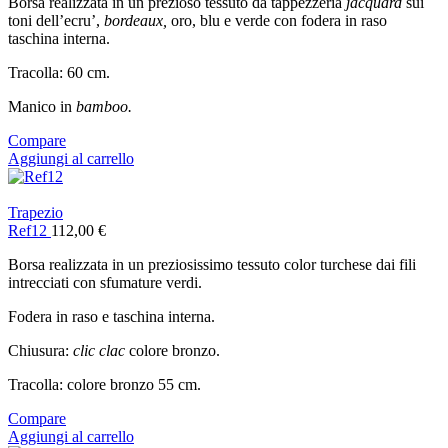
Borsa realizzata in un prezioso tessuto da tappezzeria
jacquard
sui
toni dell’ecru’,
bordeaux,
oro, blu e verde con fodera in raso
taschina interna.
Tracolla: 60 cm.
Manico in
bamboo.
Compare
Aggiungi al carrello
Trapezio
Ref12
112,00
€
Borsa realizzata in un preziosissimo tessuto color turchese dai fili
intrecciati con sfumature verdi.
Fodera in raso e taschina interna.
Chiusura:
clic clac
colore bronzo.
Tracolla: colore bronzo 55 cm.
Compare
Aggiungi al carrello