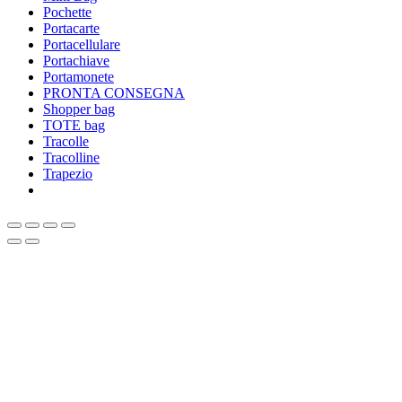
Pochette
Portacarte
Portacellulare
Portachiave
Portamonete
PRONTA CONSEGNA
Shopper bag
TOTE bag
Tracolle
Tracolline
Trapezio