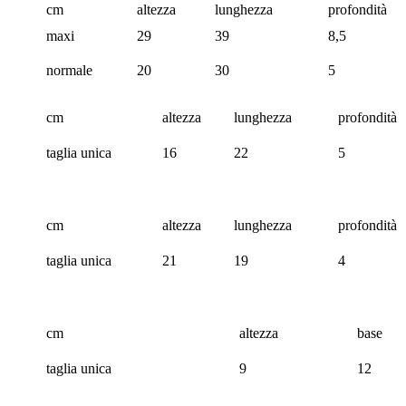
cm
altezza
lunghezza
profondità
maxi
29
39
8,5
normale
20
30
5
cm
altezza
lunghezza
profondità
taglia unica
16
22
5
cm
altezza
lunghezza
profondità
taglia unica
21
19
4
cm
altezza
base
taglia unica
9
12