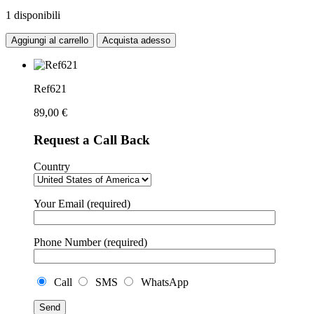
1 disponibili
Aggiungi al carrello
Acquista adesso
Ref621
89,00
€
Request a Call Back
Country
Your Email (required)
Phone Number (required)
Call
SMS
WhatsApp