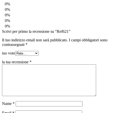
0%
0%
0%
0%
0%
Scrivi per primo la recensione su “Ref621”
Il tuo indirizzo email non sarà pubblicato.
I campi obbligatori sono
contrassegnati
*
tuo voto
la tua recensione
*
Name
*
Email
*