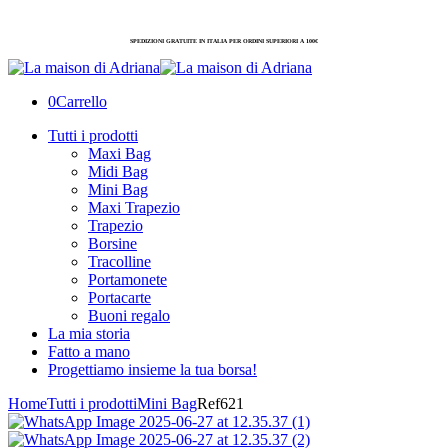
SPEDIZIONI GRATUITE IN ITALIA PER ORDINI SUPERIORI A 100€
0
Carrello
Tutti i prodotti
Maxi Bag
Midi Bag
Mini Bag
Maxi Trapezio
Trapezio
Borsine
Tracolline
Portamonete
Portacarte
Buoni regalo
La mia storia
Fatto a mano
Progettiamo insieme la tua borsa!
Home
Tutti i prodotti
Mini Bag
Ref621